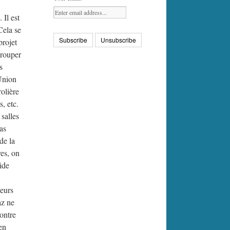
 Il est
Cela se
projet
grouper
s
’Union
rolière
, etc.
 salles
as
de la
res, on
ide
leurs
az ne
contre
 en