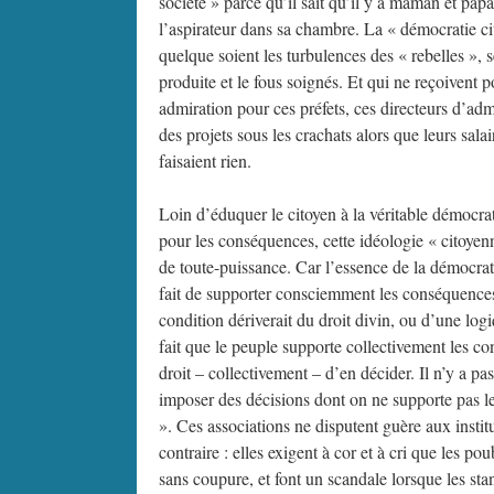
société » parce qu’il sait qu’il y a maman et papa 
l’aspirateur dans sa chambre. La « démocratie ci
quelque soient les turbulences des « rebelles », s
produite et le fous soignés. Et qui ne reçoivent 
admiration pour ces préfets, ces directeurs d’adm
des projets sous les crachats alors que leurs salai
faisaient rien.
Loin d’éduquer le citoyen à la véritable démocrat
pour les conséquences, cette idéologie « citoyenne
de toute-puissance. Car l’essence de la démocrati
fait de supporter consciemment les conséquences 
condition dériverait du droit divin, ou d’une log
fait que le peuple supporte collectivement les con
droit – collectivement – d’en décider. Il n’y a 
imposer des décisions dont on ne supporte pas le
». Ces associations ne disputent guère aux instit
contraire : elles exigent à cor et à cri que les pou
sans coupure, et font un scandale lorsque les sta