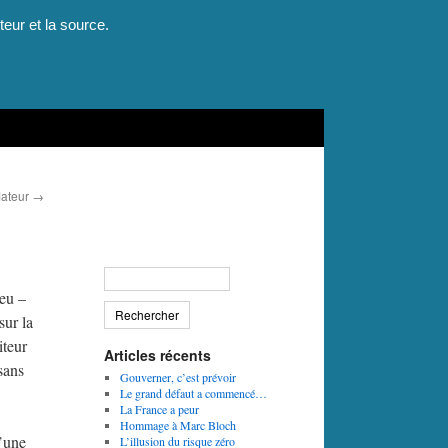
teur et la source.
lateur
→
peu –
sur la
iteur
Articles récents
 sans
Gouverner, c’est prévoir
Le grand défaut a commencé…
La France a peur
Hommage à Marc Bloch
d’une
L’illusion du risque zéro