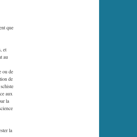
nent que
, et
nt au
ue ou de
tion de
 schiste
âce aux
ar la
science
ster la