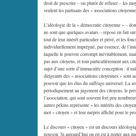
droit de prescrire – ou plutôt de refuser – les mo
veulent les partisans des « associations citoyenne
L’idéologie de la « démocratie citoyenne » – dont
ne sont que quelques avatars – repose en fait su
tout de leur intérêt particulier et privé, et les fo
individuellement imprégné, par essence, de l’inté
laquelle le pouvoir corrompt inévitablement, mai
pas aux citoyens, et tout particulièrement aux cit
sujet d’une sorte d’immaculée conception : il na
dirigeants des « associations citoyennes » sont au
pouvoir que les élus du suffrage universel. La seu
périodiquement au jugement des citoyens, le pré
l’association, qui sont souvent fort peu nombreux
autres pékins représente « les intérêts des citoy
mot « citoyen » et leur mépris affiché pour le proc
Le discours « citoyen » est un discours idéologi
pouvoir. Si aujourd’hui on en est à porter aux n