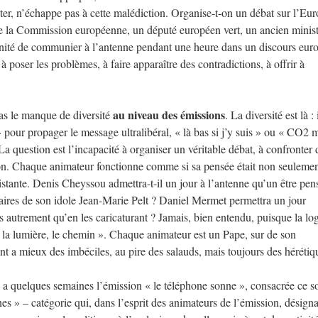
ter, n’échappe pas à cette malédiction. Organise-t-on un débat sur l’Eur
de la Commission européenne, un député européen vert, un ancien minis
rtunité de communier à l’antenne pendant une heure dans un discours euro
à poser les problèmes, à faire apparaître des contradictions, à offrir à
au niveau des émissions
as le manque de diversité
. La diversité est là : 
» pour propager le message ultralibéral, « là bas si j’y suis » ou « CO2
La question est l’incapacité à organiser un véritable débat, à confronter 
on. Chaque animateur fonctionne comme si sa pensée était non seulemen
istante. Denis Cheyssou admettra-t-il un jour à l’antenne qu’un être pen
nnaires de son idole Jean-Marie Pelt ? Daniel Mermet permettra un jour
s autrement qu’en les caricaturant ? Jamais, bien entendu, puisque la lo
é, la lumière, le chemin ». Chaque animateur est un Pape, sur de son
sont a mieux des imbéciles, au pire des salauds, mais toujours des hérétiq
y a quelques semaines l’émission « le téléphone sonne », consacrée ce so
s » – catégorie qui, dans l’esprit des animateurs de l’émission, désigna