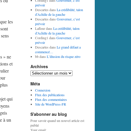
és ou
Cording1
dans
Gouverner, c’est
prévoir
Descartes
dans
La crédibilité, talon
d’Achille de la gauche
Descartes
dans
Gouverner, c’est
 que les
prévoir
 sont
Lafleur
dans
La crédibilité, talon
d’Achille de la gauche
 sens
Cording1
dans
Gouverner, c’est
prévoir
Descartes
dans
Le grand défaut a
commencé…
es » ne
bb
dans
L’illusion du risque zéro
tions et
Archives
culier
Archives
pour
Méta
 plus
Connexion
Flux des publications
jet qui
Flux des commentaires
Site de WordPress-FR
toyens
pris
S'abonner au blog
re à un
Pour savoir quand un nouvel article est
publié
Your email: