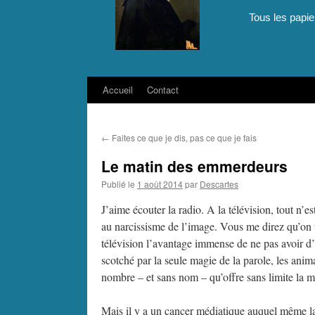
Tous les papie
Accueil
Contact
Aller
au
←
Faites ce que je dis, pas ce que je fais
contenu
Le matin des emmerdeurs
Publié le
1 août 2014
par
Descartes
J’aime écouter la radio. A la télévision, tout n’e
au narcissisme de l’image. Vous me direz qu’on tr
télévision l’avantage immense de ne pas avoir d’i
scotché par la seule magie de la parole, les animat
nombre – et sans nom – qu’offre sans limite la m
Mais il y a un cancer médiatique auquel même l