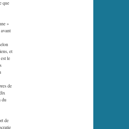
Ce que
enne »
 avant
selon
ens, et
est le
s
u
bres de
dix
n du
rt de
ocratie