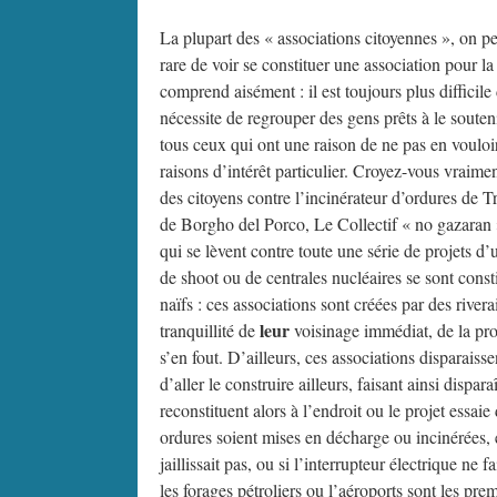
La plupart des « associations citoyennes », on pe
rare de voir se constituer une association pour l
comprend aisément : il est toujours plus difficile
nécessite de regrouper des gens prêts à le soute
tous ceux qui ont une raison de ne pas en vouloi
raisons d’intérêt particulier. Croyez-vous vraim
des citoyens contre l’incinérateur d’ordures de Tr
de Borgho del Porco, Le Collectif « no gazaran »
qui se lèvent contre toute une série de projets d’
de shoot ou de centrales nucléaires se sont const
naïfs : ces associations sont créées par des rive
leur
tranquillité de
voisinage immédiat, de la pro
s’en fout. D’ailleurs, ces associations disparaiss
d’aller le construire ailleurs, faisant ainsi dispar
reconstituent alors à l’endroit ou le projet essa
ordures soient mises en décharge ou incinérées, e
jaillissait pas, ou si l’interrupteur électrique n
les forages pétroliers ou l’aéroports sont les pre