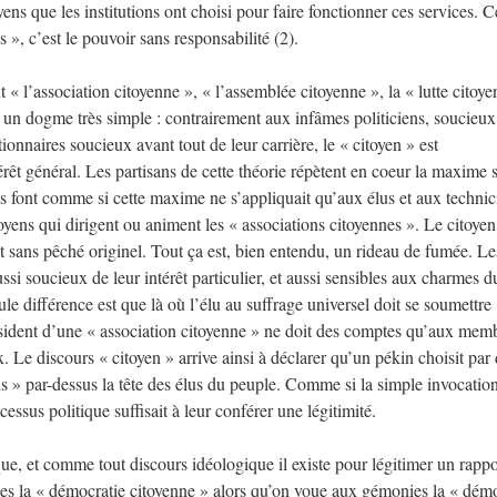
yens que les institutions ont choisi pour faire fonctionner ces services. 
s », c’est le pouvoir sans responsabilité (2).
 « l’association citoyenne », « l’assemblée citoyenne », la « lutte citoy
r un dogme très simple : contrairement aux infâmes politiciens, soucieux
nctionnaires soucieux avant tout de leur carrière, le « citoyen » est
rêt général. Les partisans de cette théorie répètent en coeur la maxime 
s font comme si cette maxime ne s’appliquait qu’aux élus et aux technici
oyens qui dirigent ou animent les « associations citoyennes ». Le citoyen 
ît sans pêché originel. Tout ça est, bien entendu, un rideau de fumée. Le
ssi soucieux de leur intérêt particulier, et aussi sensibles aux charmes d
le différence est que là où l’élu au suffrage universel doit se soumettre
sident d’une « association citoyenne » ne doit des comptes qu’aux mem
. Le discours « citoyen » arrive ainsi à déclarer qu’un pékin choisit par 
ens » par-dessus la tête des élus du peuple. Comme si la simple invocatio
essus politique suffisait à leur conférer une légitimité.
que, et comme tout discours idéologique il existe pour légitimer un rappo
ues la « démocratie citoyenne » alors qu’on voue aux gémonies la « dém