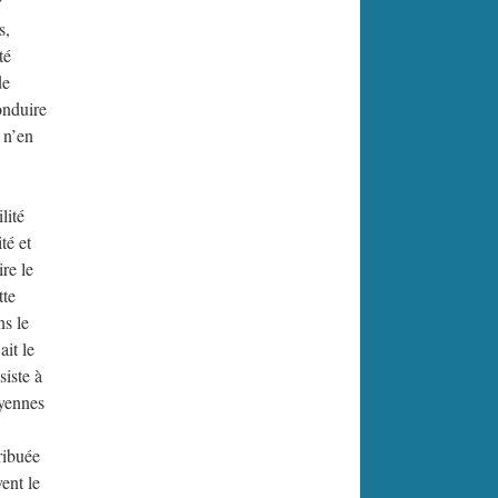
r
s,
té
de
onduire
s n’en
lité
té et
re le
tte
ns le
ait le
siste à
oyennes
tribuée
ent le