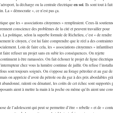
en soi
l’aéroport, la décharge ou la centrale électrique
. Ils sont tout à fait
in. La « démocratie », ce n’est pas ça.
itique que les « associations citoyennes » rempliraient. Ceux-là soutien
 prennent conscience des problèmes de la cité et peuvent travailler pour
n. La politique, selon la superbe formule de Richelieu, c’est « de rendre
ement le citoyen, c’est lui faire comprendre que le réel a des contraintes
ocialement. Loin de faire cela, les « associations citoyennes » infantilise
eut faire refuser un projet sans en subir les conséquences. On rejette
 continuent à être ramassées. On fait échouer le projet de ligne électriq
interrupteur chez vous la lumière continue de jaillir. On refuse l’installa
 fous sont toujours soignés. On s’oppose au forage pétrolier et au gaz de
, mais on apprécie d’avoir du pétrole ou du gaz à des prix abordables gr
st abandonné, ralenti ou dénaturé, les coûts de cet échec sont supportés p
-opposants aient à mettre la main à la poche ou même qu’ils aient une con
hose de l’adolescent qui peut se permettre d’être « rebelle » et de « conte