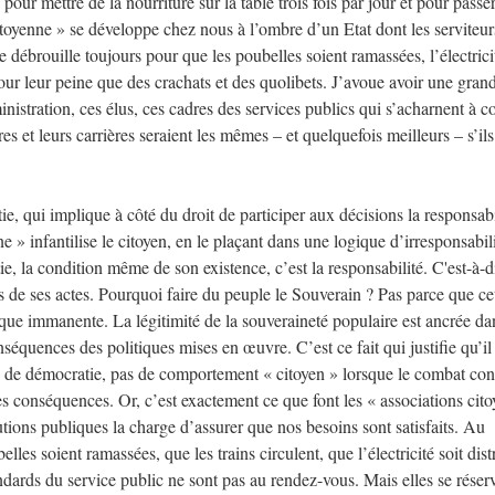
pour mettre de la nourriture sur la table trois fois par jour et pour passe
toyenne » se développe chez nous à l’ombre d’un Etat dont les serviteur
e débrouille toujours pour que les poubelles soient ramassées, l’électrici
pour leur peine que des crachats et des quolibets. J’avoue avoir une gran
inistration, ces élus, ces cadres des services publics qui s’acharnent à c
res et leurs carrières seraient les mêmes – et quelquefois meilleurs – s’il
ie, qui implique à côté du droit de participer aux décisions la responsabi
 » infantilise le citoyen, en le plaçant dans une logique d’irresponsabili
e, la condition même de son existence, c’est la responsabilité. C'est-à-di
de ses actes. Pourquoi faire du peuple le Souverain ? Pas parce que ce
ique immanente. La légitimité de la souveraineté populaire est ancrée da
séquences des politiques mises en œuvre. C’est ce fait qui justifie qu’il 
pas de démocratie, pas de comportement « citoyen » lorsque le combat con
s conséquences. Or, c’est exactement ce que font les « associations cit
utions publiques la charge d’assurer que nos besoins sont satisfaits. Au
belles soient ramassées, que les trains circulent, que l’électricité soit dis
ndards du service public ne sont pas au rendez-vous. Mais elles se réserv