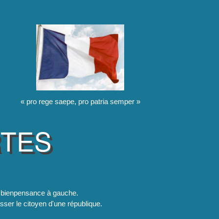
« pro rege saepe, pro patria semper »
RTES
la bienpensance à gauche.
esser le citoyen d'une république.