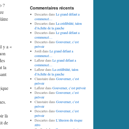
o ?
Commentaires récents
tre
Descartes
dans
Le grand défaut a
lâtre
commencé…
Descartes
dans
La crédibilité, talon
d’Achille de la gauche
Descartes
dans
Le grand défaut a
commencé…
Descartes
dans
Gouverner, c’est
il y a «
prévoir
Jordi
dans
Le grand défaut a
 mon
commencé…
des
Lafleur
dans
Le grand défaut a
commencé…
t la
Lafleur
dans
La crédibilité, talon
sant
d’Achille de la gauche
Claustaire
dans
Gouverner, c’est
prévoir
gique
Lafleur
dans
Gouverner, c’est prévoir
Descartes
dans
Gouverner, c’est
prévoir
ues.
Claustaire
dans
Gouverner, c’est
prévoir
Descartes
dans
Gouverner, c’est
ir là
prévoir
Descartes
dans
L’illusion du risque
it de
zéro