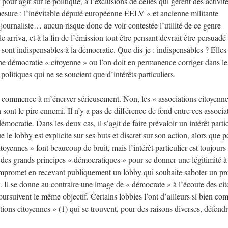
pour agir sur le politique, à l’exclusions de celles qui gèrent des activit
r mesure : l’inévitable député européenne EELV « et ancienne militante
 journaliste… aucun risque donc de voir contestée l’utilité de ce genre
le arriva, et à la fin de l’émission tout être pensant devrait être persuadé
 sont indispensables à la démocratie. Que dis-je : indispensables ? Elles
 démocratie « citoyenne » ou l’on doit en permanence corriger dans le
politiques qui ne se soucient que d’intérêts particuliers.
ies commence à m’énerver sérieusement. Non, les « associations citoyenn
n sont le pire ennemi. Il n’y a pas de différence de fond entre ces associa
émocratie. Dans les deux cas, il s’agit de faire prévaloir un intérêt parti
ue le lobby est explicite sur ses buts et discret sur son action, alors que 
itoyennes » font beaucoup de bruit, mais l’intérêt particulier est toujours
 des grands principes « démocratiques » pour se donner une légitimité à
compromet en recevant publiquement un lobby qui souhaite saboter un pro
d. Il se donne au contraire une image de « démocrate » à l’écoute des ci
oursuivent le même objectif. Certains lobbies l’ont d’ailleurs si bien com
tions citoyennes » (1) qui se trouvent, pour des raisons diverses, défend