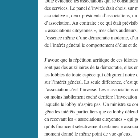
toute évidence les associations qui se constituent 
des services. Le panel d’invités était choisi su
associative », deux présidents d’associations, un
d’association. Au contraire : ce qui était prévisib
« associations citoyennes », mes chers auditeurs,
l’essence même d’une démocratie moderne, d’une
de l’intérêt général le comportement d’élus et de 
J’avoue que la répétition acritique de ces idiot
sont pas des auxiliaires de la démocratie, elles e
les lobbies de toute espèce qui défigurent notre d
sur l’intérêt général. La seule différence, c’est q
l’association c’est l’inverse. Les « associations c
ou moins habilement caché derrière l’invocation
laquelle le lobby n’aspire pas. Un ministre se 
gêne les intérêts particuliers que ce lobby défen
en recevant les « associations citoyennes » qui p
qu’ils financent sélectivement certaines « associa
moment donné le même point de vue qu’eux.