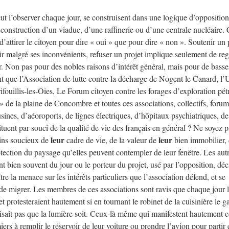
ut l’observer chaque jour, se construisent dans une logique d’opposition.
a construction d’un viaduc, d’une raffinerie ou d’une centrale nucléaire. 
 d’attirer le citoyen pour dire « oui » que pour dire « non ». Soutenir un 
nir malgré ses inconvénients, refuser un projet implique seulement de re
r. Non pas pour des nobles raisons d’intérêt général, mais pour de basse
ent que l’Association de lutte contre la décharge de Nogent le Canard, l
ifouillis-les-Oies, Le Forum citoyen contre les forages d’exploration pét
 de la plaine de Concombre et toutes ces associations, collectifs, forums
usines, d’aéoroports, de lignes électriques, d’hôpitaux psychiatriques, de
ituent par souci de la qualité de vie des français en général ? Ne soyez p
leur
leur
rains soucieux de
cadre de vie, de la valeur de
bien immobilier, 
tection du paysage qu’elles peuvent contempler de leur fenêtre. Les aut
ent bien souvent du jour ou le porteur du projet, usé par l’opposition, déc
aître la menace sur les intérêts particuliers que l’association défend, et se
ie de migrer. Les membres de ces associations sont ravis que chaque jour 
t protesteraient hautement si en tournant le robinet de la cuisinière le g
e faisait pas que la lumière soit. Ceux-là même qui manifestent hautement 
miers à remplir le réservoir de leur voiture ou prendre l’avion pour partir