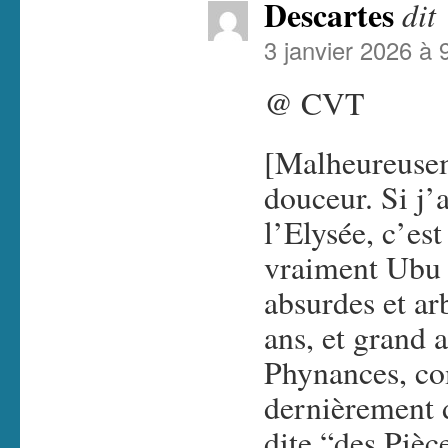
Descartes
dit 
3 janvier 2026 à 
@ CVT
[Malheureusem
douceur. Si j’
l’Elysée, c’est
vraiment Ubu 
absurdes et ar
ans, et grand 
Phynances, co
dernièrement d
dite “des Piè