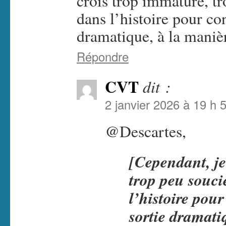
crois trop immature, t
dans l’histoire pour co
dramatique, à la maniè
Répondre
CVT
dit :
2 janvier 2026 à 19 h 
@Descartes,
[Cependant, je
trop peu souc
l’histoire pou
sortie dramati