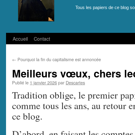
Tous les papiers de ce blog son
Aller
Accueil
Contact
au
←
Pourquoi la fin du capitalisme est annoncée
contenu
Meilleurs vœux, chers le
Publié le
1 janvier 2026
par
Descartes
Tradition oblige, le premier pap
comme tous les ans, au retour e
ce blog.
D’abord, en faisant les comptes 