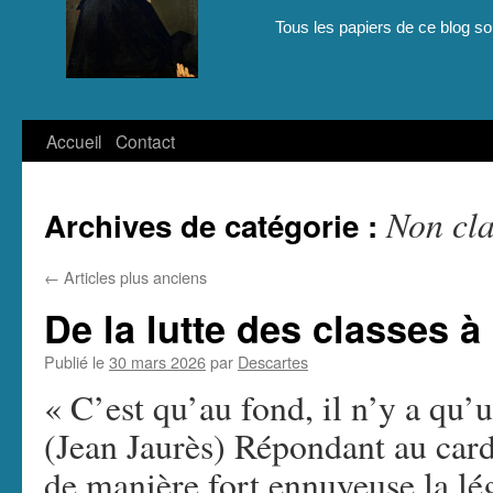
Tous les papiers de ce blog son
Aller
Accueil
Contact
au
Non cla
Archives de catégorie :
contenu
←
Articles plus anciens
De la lutte des classes à 
Publié le
30 mars 2026
par
Descartes
« C’est qu’au fond, il n’y a qu’
(Jean Jaurès) Répondant au card
de manière fort ennuyeuse la lé